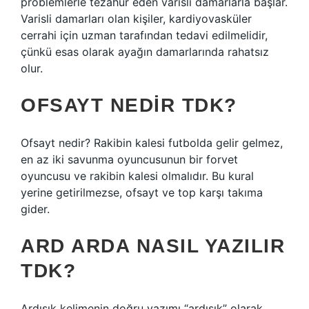
problemlerle tezahür eden varisli damarlarla başlar.
Varisli damarları olan kişiler, kardiyovasküler
cerrahi için uzman tarafından tedavi edilmelidir,
çünkü esas olarak ayağın damarlarında rahatsız
olur.
OFSAYT NEDIR TDK?
Ofsayt nedir? Rakibin kalesi futbolda gelir gelmez,
en az iki savunma oyuncusunun bir forvet
oyuncusu ve rakibin kalesi olmalıdır. Bu kural
yerine getirilmezse, ofsayt ve top karşı takıma
gider.
ARD ARDA NASIL YAZILIR
TDK?
Ardışık kelimenin doğru yazımı “ardışık” olarak