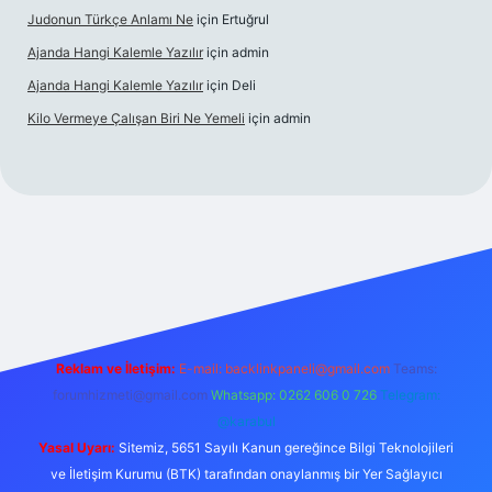
Judonun Türkçe Anlamı Ne
için
Ertuğrul
Ajanda Hangi Kalemle Yazılır
için
admin
Ajanda Hangi Kalemle Yazılır
için
Deli
Kilo Vermeye Çalışan Biri Ne Yemeli
için
admin
doperabet giriş
elexbett.net
tulipbetgiris.org
Reklam ve İletişim:
E-mail:
backlinkpaneli@gmail.com
Teams:
forumhizmeti@gmail.com
Whatsapp: 0262 606 0 726
Telegram:
@karabul
Yasal Uyarı:
Sitemiz, 5651 Sayılı Kanun gereğince Bilgi Teknolojileri
ve İletişim Kurumu (BTK) tarafından onaylanmış bir Yer Sağlayıcı