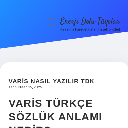
Enerji Dolu Tüyolar
menüyü
aç
Hayatına hareket katan neşeli bilgiler!
Anasayfa
Gizlilik Politikası
Yasal Uyarı
Hakkımızda
VARIS NASIL YAZILIR TDK
Tarih: Nisan 15, 2025
VARIS TÜRKÇE
SÖZLÜK ANLAMI