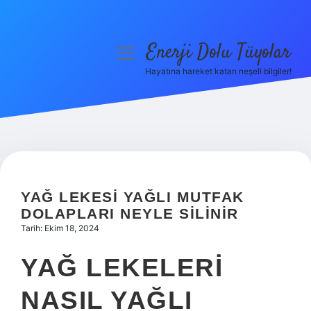
Enerji Dolu Tüyolar
menüyü
aç
Hayatına hareket katan neşeli bilgiler!
Anasayfa
Gizlilik Politikası
Yasal Uyarı
Hakkımızda
YAĞ LEKESI YAĞLI MUTFAK
DOLAPLARI NEYLE SILINIR
Tarih: Ekim 18, 2024
YAĞ LEKELERI
NASIL YAĞLI