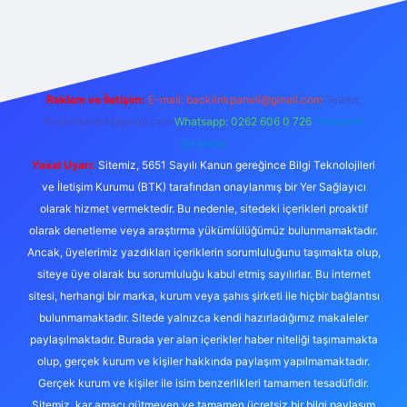
rabet giriş
elexbett.net
tulipbetgiris.org
Reklam ve İletişim:
E-mail:
backlinkpaneli@gmail.com
Teams:
forumhizmeti@gmail.com
Whatsapp: 0262 606 0 726
Telegram:
@karabul
Yasal Uyarı:
Sitemiz, 5651 Sayılı Kanun gereğince Bilgi Teknolojileri
ve İletişim Kurumu (BTK) tarafından onaylanmış bir Yer Sağlayıcı
olarak hizmet vermektedir. Bu nedenle, sitedeki içerikleri proaktif
olarak denetleme veya araştırma yükümlülüğümüz bulunmamaktadır.
Ancak, üyelerimiz yazdıkları içeriklerin sorumluluğunu taşımakta olup,
siteye üye olarak bu sorumluluğu kabul etmiş sayılırlar. Bu internet
sitesi, herhangi bir marka, kurum veya şahıs şirketi ile hiçbir bağlantısı
bulunmamaktadır. Sitede yalnızca kendi hazırladığımız makaleler
paylaşılmaktadır. Burada yer alan içerikler haber niteliği taşımamakta
olup, gerçek kurum ve kişiler hakkında paylaşım yapılmamaktadır.
Gerçek kurum ve kişiler ile isim benzerlikleri tamamen tesadüfidir.
Sitemiz, kar amacı gütmeyen ve tamamen ücretsiz bir bilgi paylaşım