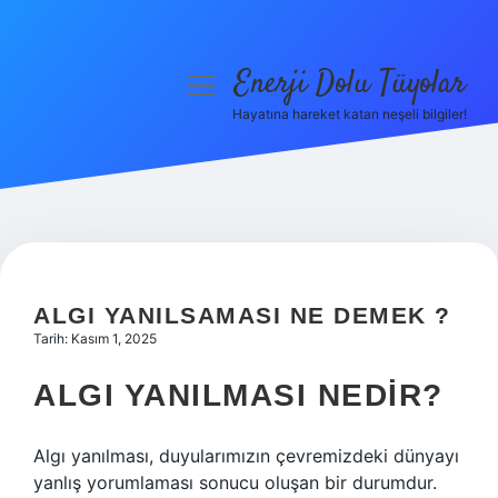
Enerji Dolu Tüyolar
menüyü
aç
Hayatına hareket katan neşeli bilgiler!
Anasayfa
Gizlilik Politikası
Yasal Uyarı
Hakkımızda
ALGI YANILSAMASI NE DEMEK ?
Tarih: Kasım 1, 2025
ALGI YANILMASI NEDIR?
Algı yanılması, duyularımızın çevremizdeki dünyayı
yanlış yorumlaması sonucu oluşan bir durumdur.