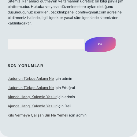
Sitemiz, kar amacı gütmeyen ve tamamen ücretsiz bir bilgi paylaşım
platformudur. Hukuka ve yasal düzenlemelere aykırı olduğunu
düşündüğünüz içerikleri,
backlinkpanelicomtr@gmail.com
adresine
bildirmeniz halinde, ilgili içerikler yasal süre içerisinde sitemizden
kaldırılacaktır.
Arama
SON YORUMLAR
Judonun Türkçe Anlamı Ne
için
admin
Judonun Türkçe Anlamı Ne
için
Ertuğrul
Ajanda Hangi Kalemle Yazılır
için
admin
Ajanda Hangi Kalemle Yazılır
için
Deli
Kilo Vermeye Çalışan Biri Ne Yemeli
için
admin