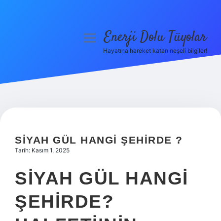
Enerji Dolu Tüyolar
menüyü
aç
Hayatına hareket katan neşeli bilgiler!
Anasayfa
Gizlilik Politikası
Yasal Uyarı
Hakkımızda
SIYAH GÜL HANGI ŞEHIRDE ?
Tarih: Kasım 1, 2025
SIYAH GÜL HANGI
ŞEHIRDE?