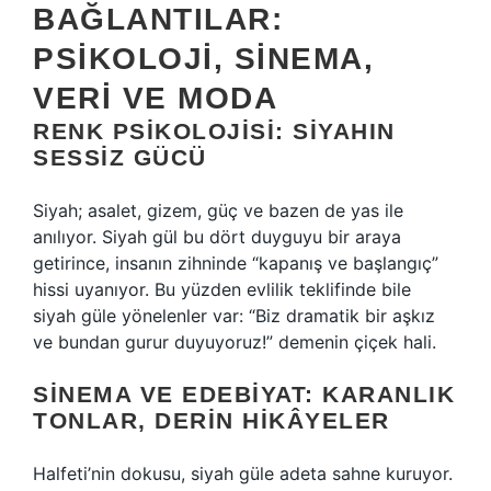
BAĞLANTILAR:
PSIKOLOJI, SINEMA,
VERI VE MODA
RENK PSIKOLOJISI: SIYAHIN
SESSIZ GÜCÜ
Siyah; asalet, gizem, güç ve bazen de yas ile
anılıyor. Siyah gül bu dört duyguyu bir araya
getirince, insanın zihninde “kapanış ve başlangıç”
hissi uyanıyor. Bu yüzden evlilik teklifinde bile
siyah güle yönelenler var: “Biz dramatik bir aşkız
ve bundan gurur duyuyoruz!” demenin çiçek hali.
SINEMA VE EDEBIYAT: KARANLIK
TONLAR, DERIN HIKÂYELER
Halfeti’nin dokusu, siyah güle adeta sahne kuruyor.