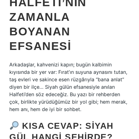
HALFETI’NIN
ZAMANLA
BOYANAN
EFSANESI
Arkadaşlar, kahvenizi kapın; bugün kalbimin
kıyısında bir yer var: Fırat’ın suyuna aynasını tutan,
taş evleri ve sakince esen rüzgârıyla “bana anlat”
diyen bir ilçe… Siyah gülün efsanesiyle anılan
Halfeti’den söz edeceğiz. Bu yazı bir rehberden
çok, birlikte yürüdüğümüz bir yol gibi; hem merak,
hem anı, hem de iyi bir sohbet.
KISA CEVAP: SIYAH
GÜL HANGI ŞEHIRDE?