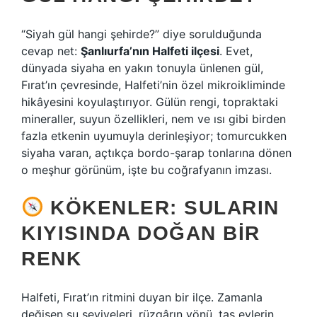
“Siyah gül hangi şehirde?” diye sorulduğunda
cevap net:
Şanlıurfa’nın Halfeti ilçesi
. Evet,
dünyada siyaha en yakın tonuyla ünlenen gül,
Fırat’ın çevresinde, Halfeti’nin özel mikroikliminde
hikâyesini koyulaştırıyor. Gülün rengi, topraktaki
mineraller, suyun özellikleri, nem ve ısı gibi birden
fazla etkenin uyumuyla derinleşiyor; tomurcukken
siyaha varan, açtıkça bordo-şarap tonlarına dönen
o meşhur görünüm, işte bu coğrafyanın imzası.
KÖKENLER: SULARIN
KIYISINDA DOĞAN BIR
RENK
Halfeti, Fırat’ın ritmini duyan bir ilçe. Zamanla
değişen su seviyeleri, rüzgârın yönü, taş evlerin