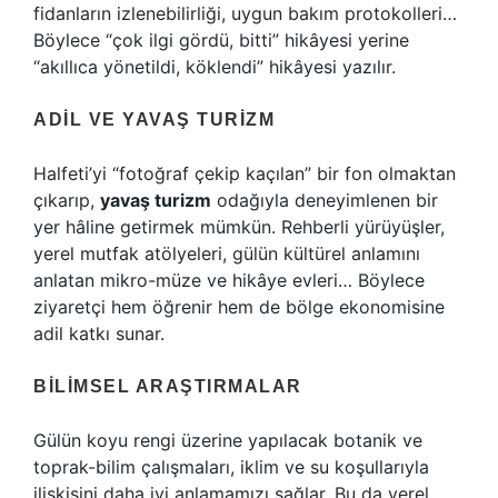
fidanların izlenebilirliği, uygun bakım protokolleri…
Böylece “çok ilgi gördü, bitti” hikâyesi yerine
“akıllıca yönetildi, köklendi” hikâyesi yazılır.
ADIL VE YAVAŞ TURIZM
Halfeti’yi “fotoğraf çekip kaçılan” bir fon olmaktan
çıkarıp,
yavaş turizm
odağıyla deneyimlenen bir
yer hâline getirmek mümkün. Rehberli yürüyüşler,
yerel mutfak atölyeleri, gülün kültürel anlamını
anlatan mikro-müze ve hikâye evleri… Böylece
ziyaretçi hem öğrenir hem de bölge ekonomisine
adil katkı sunar.
BILIMSEL ARAŞTIRMALAR
Gülün koyu rengi üzerine yapılacak botanik ve
toprak-bilim çalışmaları, iklim ve su koşullarıyla
ilişkisini daha iyi anlamamızı sağlar. Bu da yerel