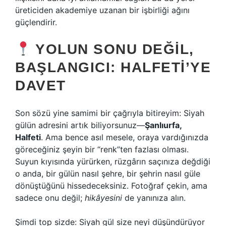
üreticiden akademiye uzanan bir işbirliği ağını
güçlendirir.
YOLUN SONU DEĞIL,
BAŞLANGICI: HALFETI’YE
DAVET
Son sözü yine samimi bir çağrıyla bitireyim: Siyah
gülün adresini artık biliyorsunuz—
Şanlıurfa,
Halfeti
. Ama bence asıl mesele, oraya vardığınızda
göreceğiniz şeyin bir “renk”ten fazlası olması.
Suyun kıyısında yürürken, rüzgârın saçınıza değdiği
o anda, bir gülün nasıl şehre, bir şehrin nasıl güle
dönüştüğünü hissedeceksiniz. Fotoğraf çekin, ama
sadece onu değil;
hikâyesini
de yanınıza alın.
Şimdi top sizde: Siyah gül size neyi düşündürüyor