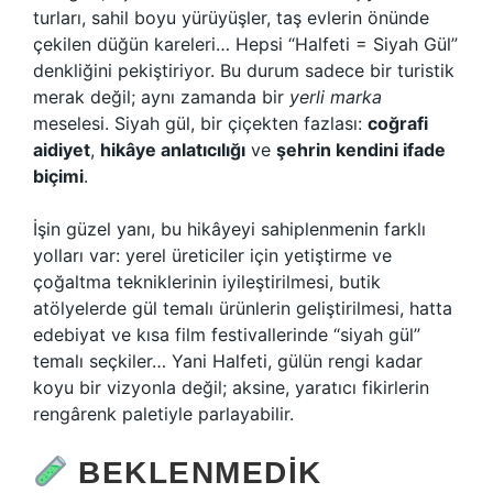
turları, sahil boyu yürüyüşler, taş evlerin önünde
çekilen düğün kareleri… Hepsi “Halfeti = Siyah Gül”
denkliğini pekiştiriyor. Bu durum sadece bir turistik
merak değil; aynı zamanda bir
yerli marka
meselesi. Siyah gül, bir çiçekten fazlası:
coğrafi
aidiyet
,
hikâye anlatıcılığı
ve
şehrin kendini ifade
biçimi
.
İşin güzel yanı, bu hikâyeyi sahiplenmenin farklı
yolları var: yerel üreticiler için yetiştirme ve
çoğaltma tekniklerinin iyileştirilmesi, butik
atölyelerde gül temalı ürünlerin geliştirilmesi, hatta
edebiyat ve kısa film festivallerinde “siyah gül”
temalı seçkiler… Yani Halfeti, gülün rengi kadar
koyu bir vizyonla değil; aksine, yaratıcı fikirlerin
rengârenk paletiyle parlayabilir.
BEKLENMEDIK