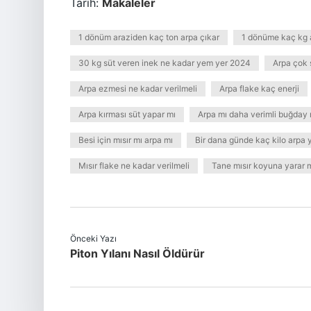
Tarih:
Makaleler
1 dönüm araziden kaç ton arpa çıkar
1 dönüme kaç kg ar
30 kg süt veren inek ne kadar yem yer 2024
Arpa çok s
Arpa ezmesi ne kadar verilmeli
Arpa flake kaç enerji
Arpa kırması süt yapar mı
Arpa mı daha verimli buğday 
Besi için mısır mı arpa mı
Bir dana günde kaç kilo arpa 
Mısır flake ne kadar verilmeli
Tane mısır koyuna yarar 
Önceki Yazı
Piton Yılanı Nasıl Öldürür