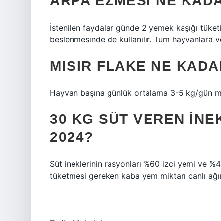
ARPA EZMESI NE KADA
İstenilen faydalar günde 2 yemek kaşığı tüketil
beslenmesinde de kullanılır. Tüm hayvanlara ve
MISIR FLAKE NE KADA
Hayvan başına günlük ortalama 3-5 kg/gün mi
30 KG SÜT VEREN INE
2024?
Süt ineklerinin rasyonları %60 izci yemi ve %
tüketmesi gereken kaba yem miktarı canlı ağırlı