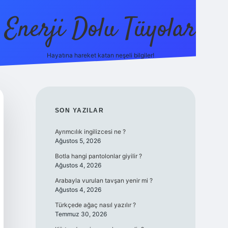
Enerji Dolu Tüyolar
Hayatına hareket katan neşeli bilgiler!
grandope
SIDEBAR
SON YAZILAR
Ayrımcılık ingilizcesi ne ?
Ağustos 5, 2026
Botla hangi pantolonlar giyilir ?
Ağustos 4, 2026
Arabayla vurulan tavşan yenir mi ?
Ağustos 4, 2026
Türkçede ağaç nasıl yazılır ?
Temmuz 30, 2026