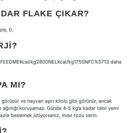
ADAR FLAKE ÇIKAR?
le, 0.
RJI?
 FEEDMEKcal/kg2800NELKcal/kg1750NFC%5713 daha
PA MI?
görünür ve hayvan aşırı kilolu gibi görünür, ancak
n ağırlığı koruyamaz. Günde 4-5 kg’a kadar tahıl yemi
fazla beslemek istiyorsanız, mısır tozu verin.
I?