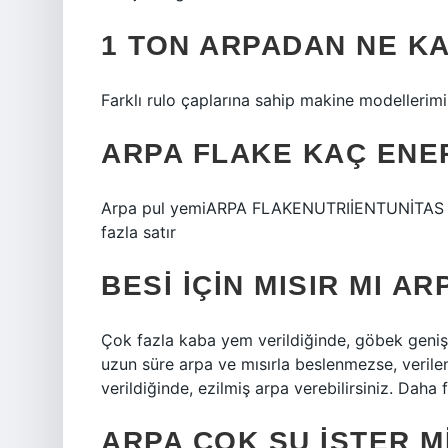
1 TON ARPADAN NE K
Farklı rulo çaplarına sahip makine modellerimiz
ARPA FLAKE KAÇ ENE
Arpa pul yemiARPA FLAKENUTRIİENTUNİTAS
fazla satır
BESI IÇIN MISIR MI AR
Çok fazla kaba yem verildiğinde, göbek geniş 
uzun süre arpa ve mısırla beslenmezse, verile
verildiğinde, ezilmiş arpa verebilirsiniz. Daha 
ARPA ÇOK SU ISTER M