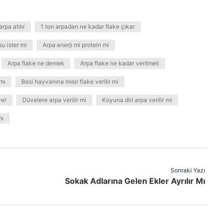
pa atılır
1 ton arpadan ne kadar flake çıkar
u ister mi
Arpa enerji mi protein mi
Arpa flake ne demek
Arpa flake ne kadar verilmeli
mı
Besi hayvanına mısır flake verilir mi
yer
Düvelere arpa verilir mi
Koyuna diri arpa verilir mi
mı
Sonraki Yazı
Sokak Adlarına Gelen Ekler Ayrılır Mı