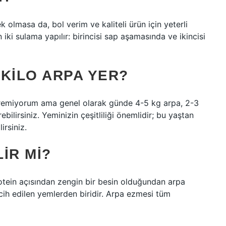
olmasa da, bol verim ve kaliteli ürün için yeterli
iki sulama yapılır: birincisi sap aşamasında ve ikincisi
KILO ARPA YER?
eremiyorum ama genel olarak günde 4-5 kg ​​arpa, 2-3
bilirsiniz. Yeminizin çeşitliliği önemlidir; bu yaştan
irsiniz.
IR MI?
otein açısından zengin bir besin olduğundan arpa
rcih edilen yemlerden biridir. Arpa ezmesi tüm