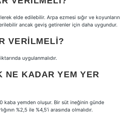
R VERILMELI?
erek elde edilebilir. Arpa ezmesi sığır ve koyunların
rilebilir ancak geviş getirenler için daha uygundur.
R VERILMELI?
ktarında uygulanmalıdır.
K NE KADAR YEM YER
40 kaba yemden oluşur. Bir süt ineğinin günde
ğının %2,5 ile %4,5’i arasında olmalıdır.