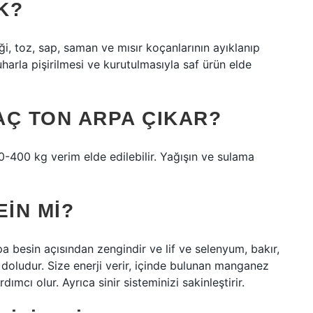
K?
ği, toz, sap, saman ve mısır koçanlarının ayıklanıp
arla pişirilmesi ve kurutulmasıyla saf ürün elde
AÇ TON ARPA ÇIKAR?
0-400 kg verim elde edilebilir. Yağışın ve sulama
EIN MI?
pa besin açısından zengindir ve lif ve selenyum, bakır,
 doludur. Size enerji verir, içinde bulunan manganez
ımcı olur. Ayrıca sinir sisteminizi sakinleştirir.