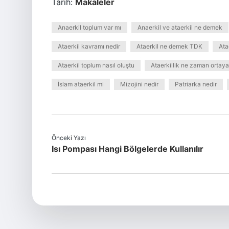
Tarih:
Makaleler
Anaerkil toplum var mı
Anaerkil ve ataerkil ne demek
Ataerkil kavramı nedir
Ataerkil ne demek TDK
Ata
Ataerkil toplum nasıl oluştu
Ataerkillik ne zaman ortaya 
İslam ataerkil mi
Mizojini nedir
Patriarka nedir
Önceki Yazı
Isı Pompası Hangi Bölgelerde Kullanılır