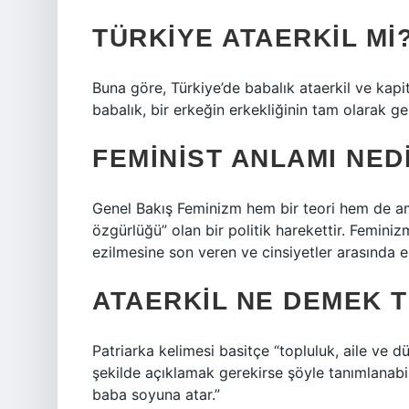
TÜRKIYE ATAERKIL MI
Buna göre, Türkiye’de babalık ataerkil ve kapita
babalık, bir erkeğin erkekliğinin tam olarak geli
FEMINIST ANLAMI NED
Genel Bakış Feminizm hem bir teori hem de ama
özgürlüğü” olan bir politik harekettir. Feminiz
ezilmesine son veren ve cinsiyetler arasında eş
ATAERKIL NE DEMEK 
Patriarka kelimesi basitçe “topluluk, aile ve 
şekilde açıklamak gerekirse şöyle tanımlanabil
baba soyuna atar.”