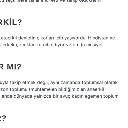
bu seçkinlere tahammül etti ve sahip olduklarını
RKIL?
 ataerkil devletin çıkarları için yaşıyordu. Hindistan ve
ık erkek çocukları tercih ediyor ve bu da cinsiyet
.
R MI?
oluyla takip etmek değil, aynı zamanda toplumsal olarak
azon toplumu (muhtemelen bildiğimiz en anaerkil
 şu anda dünyada yalnızca bir avuç kadın egemen toplum
R?