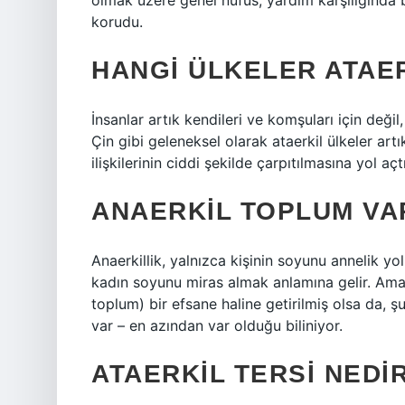
olmak üzere genel nüfus, yardım karşılığında 
korudu.
HANGI ÜLKELER ATAE
İnsanlar artık kendileri ve komşuları için değil,
Çin gibi geleneksel olarak ataerkil ülkeler art
ilişkilerinin ciddi şekilde çarpıtılmasına yol açtı
ANAERKIL TOPLUM VA
Anaerkillik, yalnızca kişinin soyunu annelik y
kadın soyunu miras almak anlamına gelir. Am
toplum) bir efsane haline getirilmiş olsa da,
var – en azından var olduğu biliniyor.
ATAERKIL TERSI NEDI