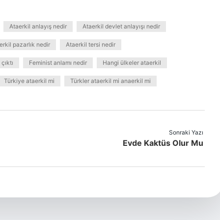
Ataerkil anlayış nedir
Ataerkil devlet anlayışı nedir
erkil pazarlık nedir
Ataerkil tersi nedir
çıktı
Feminist anlamı nedir
Hangi ülkeler ataerkil
Türkiye ataerkil mi
Türkler ataerkil mi anaerkil mi
Sonraki Yazı
Evde Kaktüs Olur Mu