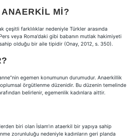
 ANAERKIL MI?
ak çeşitli farklılıklar nedeniyle Türkler arasında
ir. Pers veya Roma’daki gibi babanın mutlak hakimiyeti
sahip olduğu bir aile tipidir (Onay, 2012, s. 350).
R?
e “anne”nin egemen konumunun durumudur. Anaerkillik
r toplumsal örgütlenme düzenidir. Bu düzenin temelinde
rafından belirlenir, egemenlik kadınlara aittir.
erden biri olan İslam’ın ataerkil bir yapıya sahip
tünme zorunluluğu nedeniyle kadınların geri planda