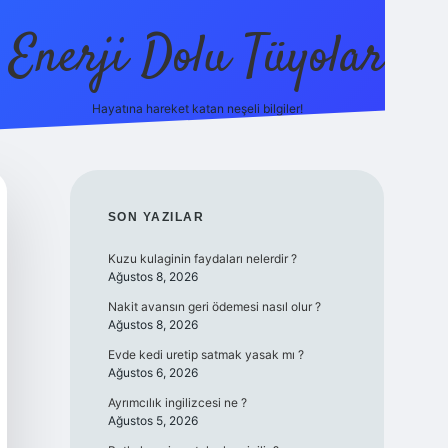
Enerji Dolu Tüyolar
Hayatına hareket katan neşeli bilgiler!
grandope
SIDEBAR
SON YAZILAR
Kuzu kulaginin faydaları nelerdir ?
Ağustos 8, 2026
Nakit avansın geri ödemesi nasıl olur ?
Ağustos 8, 2026
Evde kedi uretip satmak yasak mı ?
Ağustos 6, 2026
Ayrımcılık ingilizcesi ne ?
Ağustos 5, 2026