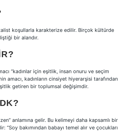
?
list koşullarla karakterize edilir. Birçok kültürde
ştiği bir alandır.
IR?
cı “kadınlar için eşitlik, insan onuru ve seçim
min amacı, kadınların cinsiyet hiyerarşisi tarafından
itlik getiren bir toplumsal değişimdir.
TDK?
düzen” anlamına gelir. Bu kelimeyi daha kapsamlı bir
ir: “Soy bakımından babayı temel alır ve çocukları