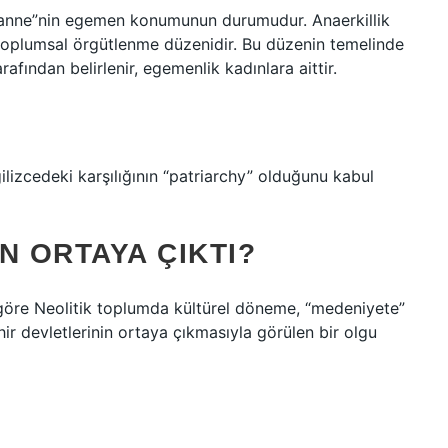
e “anne”nin egemen konumunun durumudur. Anaerkillik
r toplumsal örgütlenme düzenidir. Bu düzenin temelinde
rafından belirlenir, egemenlik kadınlara aittir.
lizcedeki karşılığının “patriarchy” olduğunu kabul
N ORTAYA ÇIKTI?
e göre Neolitik toplumda kültürel döneme, “medeniyete”
r devletlerinin ortaya çıkmasıyla görülen bir olgu