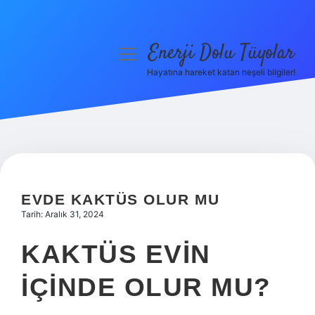
Enerji Dolu Tüyolar
menüyü
aç
Hayatına hareket katan neşeli bilgiler!
Anasayfa
Gizlilik Politikası
Yasal Uyarı
Hakkımızda
EVDE KAKTÜS OLUR MU
Tarih: Aralık 31, 2024
KAKTÜS EVIN
IÇINDE OLUR MU?