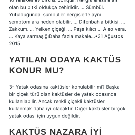
10 tehlikeli ev bitkisi: Jonquil. Nergis ailesine ait
olan bu bitki oldukça zehirlidir. … Sümbül.
Yutulduğunda, sümbüller nergislerle aynı
semptomlara neden olabilir. … Difenbahia bitkisi. …
Zakkum. … Yelken çiçeği. … Paşa kılıcı … Aleo vera.
… Kaya sarmaşığıDaha fazla makale…•31 Ağustos
2015
YATILAN ODAYA KAKTÜS
KONUR MU?
3- Yatak odasına kaktüsler konulabilir mi? Başka
bir çiçek türü olan kaktüsler de yatak odasında
kullanılabilir. Ancak renkli çiçekli kaktüsler
kullanmak daha iyi olacaktır. Diğer kaktüsler birçok
yatak odası için uygun değildir.
KAKTÜS NAZARA IYI