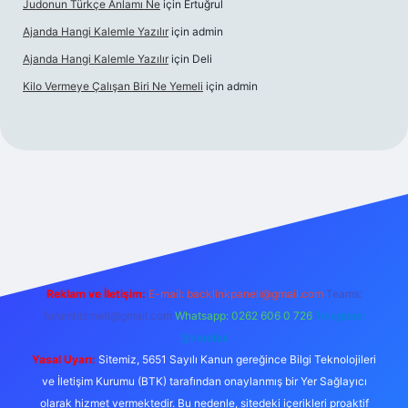
Judonun Türkçe Anlamı Ne
için
Ertuğrul
Ajanda Hangi Kalemle Yazılır
için
admin
Ajanda Hangi Kalemle Yazılır
için
Deli
Kilo Vermeye Çalışan Biri Ne Yemeli
için
admin
perabet giriş
elexbett.net
tulipbetgiris.org
Reklam ve İletişim:
E-mail:
backlinkpaneli@gmail.com
Teams:
forumhizmeti@gmail.com
Whatsapp: 0262 606 0 726
Telegram:
@karabul
Yasal Uyarı:
Sitemiz, 5651 Sayılı Kanun gereğince Bilgi Teknolojileri
ve İletişim Kurumu (BTK) tarafından onaylanmış bir Yer Sağlayıcı
olarak hizmet vermektedir. Bu nedenle, sitedeki içerikleri proaktif