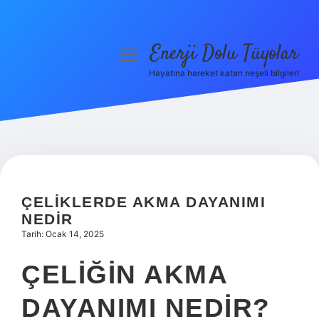
Enerji Dolu Tüyolar
menüyü
aç
Hayatına hareket katan neşeli bilgiler!
Anasayfa
Gizlilik Politikası
Yasal Uyarı
Hakkımızda
ÇELIKLERDE AKMA DAYANIMI
NEDIR
Tarih: Ocak 14, 2025
ÇELIĞIN AKMA
DAYANIMI NEDIR?