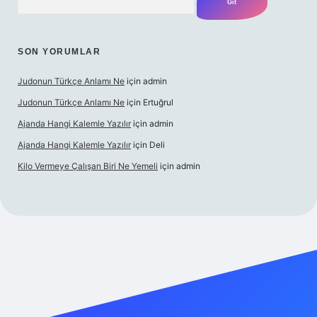
SON YORUMLAR
Judonun Türkçe Anlamı Ne
için
admin
Judonun Türkçe Anlamı Ne
için
Ertuğrul
Ajanda Hangi Kalemle Yazılır
için
admin
Ajanda Hangi Kalemle Yazılır
için
Deli
Kilo Vermeye Çalışan Biri Ne Yemeli
için
admin
doperabet giriş
elexbett.net
tulipbetgiris.org