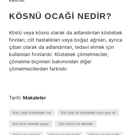
kelime.
KÖSNÜ OCAĞI NEDIR?
Köstü veya kösnü olarak da adlandırılan köstebek
fırınları, cilt hastalıkları veya boğaz ağrıları, ayrıca
çıban olarak da adlandırılan, tedavi etmek için
kullanılan fırınlardır. Köstebek çömelmeciler,
çömelme biçimleri bakımından diğer
çömelmecilerden farklıdır.
Tarih:
Makaleler
Kaç çeşit köstebek var
Kör fare ile köstebek aynı şey mi
Kör fare nerede yaşar
Kör kösnü ne demek
Körsü ne demek
Kösnü ocaği nedir
Kösnü ocağı nedir