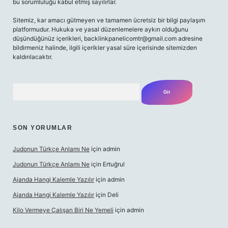
bu sorumluluğu kabul etmiş sayılırlar.
Sitemiz, kar amacı gütmeyen ve tamamen ücretsiz bir bilgi paylaşım
platformudur. Hukuka ve yasal düzenlemelere aykırı olduğunu
düşündüğünüz içerikleri,
backlinkpanelicomtr@gmail.com
adresine
bildirmeniz halinde, ilgili içerikler yasal süre içerisinde sitemizden
kaldırılacaktır.
Arama
SON YORUMLAR
Judonun Türkçe Anlamı Ne
için
admin
Judonun Türkçe Anlamı Ne
için
Ertuğrul
Ajanda Hangi Kalemle Yazılır
için
admin
Ajanda Hangi Kalemle Yazılır
için
Deli
Kilo Vermeye Çalışan Biri Ne Yemeli
için
admin