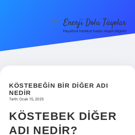
Enerji Dolu Tüyolar
menüyü
aç
Hayatına hareket katan neşeli bilgiler!
Anasayfa
Gizlilik Politikası
Yasal Uyarı
Hakkımızda
KÖSTEBEĞIN BIR DIĞER ADI
NEDIR
Tarih: Ocak 15, 2025
KÖSTEBEK DIĞER
ADI NEDIR?