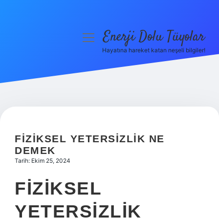
Enerji Dolu Tüyolar
menüyü
aç
Hayatına hareket katan neşeli bilgiler!
Anasayfa
Gizlilik Politikası
Yasal Uyarı
Hakkımızda
FIZIKSEL YETERSIZLIK NE
DEMEK
Tarih: Ekim 25, 2024
FIZIKSEL
YETERSIZLIK