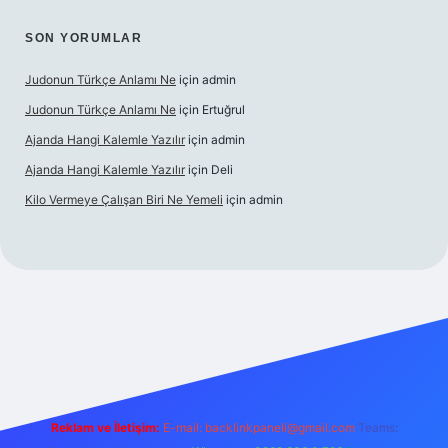
SON YORUMLAR
Judonun Türkçe Anlamı Ne
için
admin
Judonun Türkçe Anlamı Ne
için
Ertuğrul
Ajanda Hangi Kalemle Yazılır
için
admin
Ajanda Hangi Kalemle Yazılır
için
Deli
Kilo Vermeye Çalışan Biri Ne Yemeli
için
admin
operabet giriş
elexbett.net
tulipbetgiris.org
Reklam ve İletişim:
E-mail:
backlinkpaneli@gmail.com
Teams: