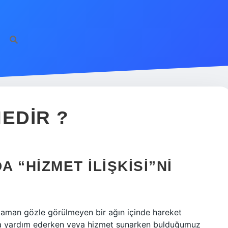
NEDIR ?
A “HIZMET İLIŞKISI”NI
 zaman gözle görülmeyen bir ağın içinde hareket
rına yardım ederken veya hizmet sunarken bulduğumuz