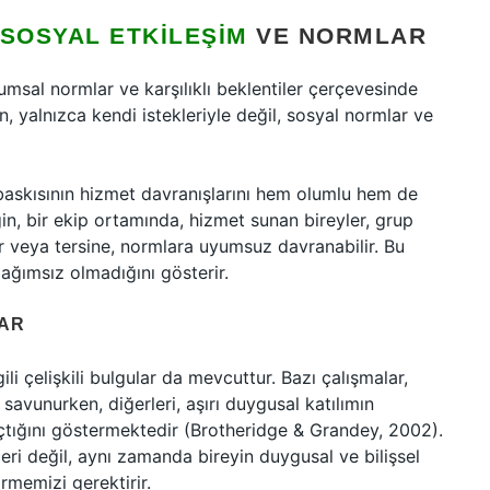
SOSYAL ETKILEŞIM
VE NORMLAR
lumsal normlar ve karşılıklı beklentiler çerçevesinde
n, yalnızca kendi istekleriyle değil, sosyal normlar ve
 baskısının hizmet davranışlarını hem olumlu hem de
in, bir ekip ortamında, hizmet sunan bireyler, grup
r veya tersine, normlara uyumsuz davranabilir. Bu
ağımsız olmadığını gösterir.
LAR
gili çelişkili bulgular da mevcuttur. Bazı çalışmalar,
 savunurken, diğerleri, aşırı duygusal katılımın
tığını göstermektedir (Brotheridge & Grandey, 2002).
beceri değil, aynı zamanda bireyin duygusal ve bilişsel
örmemizi gerektirir.