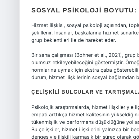
SOSYAL PSIKOLOJI BOYUTU:
Hizmet ilişkisi, sosyal psikoloji açısından, top
şekillenir. İnsanlar, başkalarına hizmet sunarke
grup beklentileri ile de hareket eder.
Bir saha çalışması (Bohner et al., 2021), grup
olumsuz etkileyebileceğini göstermiştir. Örneğ
normlarına uymak için ekstra çaba gösterebili
durum, hizmet ilişkilerinin sosyal bağlamdan b
ÇELIŞKILI BULGULAR VE TARTIŞMA
Psikolojik araştırmalarda, hizmet ilişkileriyle il
empati arttıkça hizmet kalitesinin yükseldiğini
tükenmişlik ve performans düşüklüğüne yol aç
Bu çelişkiler, hizmet ilişkilerini yalnızca bir 
dengesiyle ilişkili karmaşık bir süreç olarak g