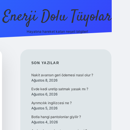
Enerji Dolu Tüyolar
Hayatına hareket katan neşeli bilgiler!
grandoperabet giriş
elexbett.net
tulipbetgiris.org
SIDEBAR
SON YAZILAR
Nakit avansın geri ödemesi nasıl olur ?
Ağustos 8, 2026
Evde kedi uretip satmak yasak mı ?
Ağustos 6, 2026
Ayrımcılık ingilizcesi ne ?
Ağustos 5, 2026
Botla hangi pantolonlar giyilir ?
Ağustos 4, 2026