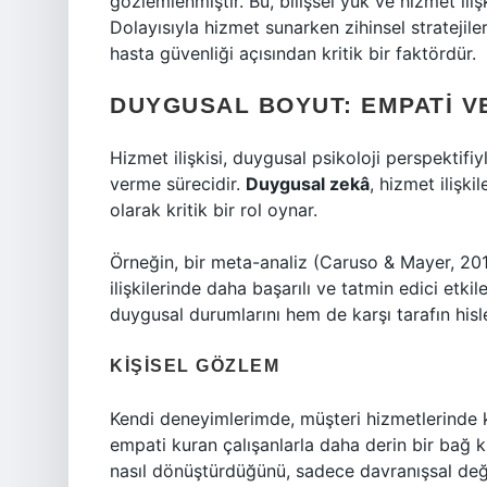
gözlemlenmiştir. Bu, bilişsel yük ve hizmet ili
Dolayısıyla hizmet sunarken zihinsel strateji
hasta güvenliği açısından kritik bir faktördür.
DUYGUSAL BOYUT: EMPATI 
Hizmet ilişkisi, duygusal psikoloji perspektif
verme sürecidir.
Duygusal zekâ
, hizmet ilişk
olarak kritik bir rol oynar.
Örneğin, bir meta-analiz (Caruso & Mayer, 20
ilişkilerinde daha başarılı ve tatmin edici etk
duygusal durumlarını hem de karşı tarafın hisle
KIŞISEL GÖZLEM
Kendi deneyimlerimde, müşteri hizmetlerinde ka
empati kuran çalışanlarla daha derin bir bağ k
nasıl dönüştürdüğünü, sadece davranışsal değil