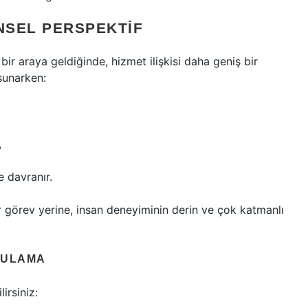
NSEL PERSPEKTIF
 bir araya geldiğinde, hizmet ilişkisi daha geniş bir
 sunarken:
,
e davranır.
ir görev yerine, insan deneyiminin derin ve çok katmanlı
GULAMA
irsiniz: