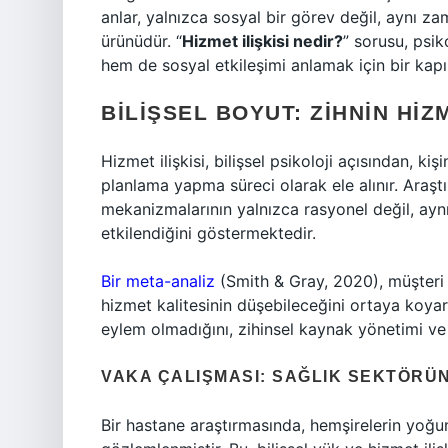
anlar, yalnızca sosyal bir görev değil, aynı z
ürünüdür. “
Hizmet ilişkisi nedir?
” sorusu, psi
hem de sosyal etkileşimi anlamak için bir kapı 
BILIŞSEL BOYUT: ZIHNIN HIZ
Hizmet ilişkisi, bilişsel psikoloji açısından, ki
planlama yapma süreci olarak ele alınır. Araşt
mekanizmalarının yalnızca rasyonel değil, ay
etkilendiğini göstermektedir.
Bir meta-analiz
(Smith & Gray, 2020), müşteri v
hizmet kalitesinin düşebileceğini ortaya koyar.
eylem olmadığını, zihinsel kaynak yönetimi ve 
VAKA ÇALIŞMASI: SAĞLIK SEKTÖRÜN
Bir hastane araştırmasında, hemşirelerin yoğun