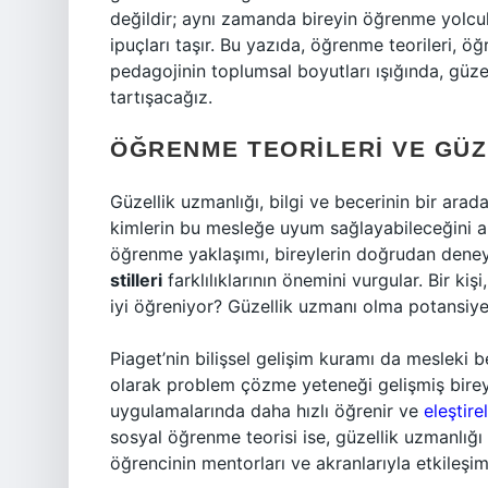
değildir; aynı zamanda bireyin öğrenme yolc
ipuçları taşır. Bu yazıda, öğrenme teorileri, öğ
pedagojinin toplumsal boyutları ışığında, güze
tartışacağız.
ÖĞRENME TEORILERI VE GÜZ
Güzellik uzmanlığı, bilgi ve becerinin bir arad
kimlerin bu mesleğe uyum sağlayabileceğini 
öğrenme yaklaşımı, bireylerin doğrudan deney
stilleri
farklılıklarının önemini vurgular. Bir k
iyi öğreniyor? Güzellik uzmanı olma potansiyeli,
Piaget’nin bilişsel gelişim kuramı da mesleki be
olarak problem çözme yeteneği gelişmiş bireyl
uygulamalarında daha hızlı öğrenir ve
eleştir
sosyal öğrenme teorisi ise, güzellik uzmanlığı
öğrencinin mentorları ve akranlarıyla etkileşimi