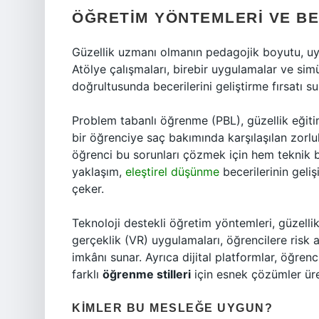
ÖĞRETIM YÖNTEMLERI VE BE
Güzellik uzmanı olmanın pedagojik boyutu, uy
Atölye çalışmaları, birebir uygulamalar ve simü
doğrultusunda becerilerini geliştirme fırsatı su
Problem tabanlı öğrenme (PBL), güzellik eğitim
bir öğrenciye saç bakımında karşılaşılan zorluk
öğrenci bu sorunları çözmek için hem teknik bi
yaklaşım,
eleştirel düşünme
becerilerinin geli
çeker.
Teknoloji destekli öğretim yöntemleri, güzelli
gerçeklik (VR) uygulamaları, öğrencilere risk
imkânı sunar. Ayrıca dijital platformlar, öğren
farklı
öğrenme stilleri
için esnek çözümler üre
KIMLER BU MESLEĞE UYGUN?