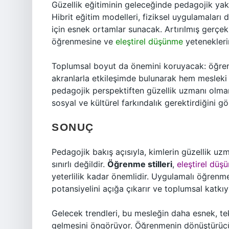
Güzellik eğitiminin geleceğinde pedagojik yakla
Hibrit eğitim modelleri, fiziksel uygulamaları 
için esnek ortamlar sunacak. Artırılmış gerçek
öğrenmesine ve
eleştirel düşünme
yetenekleri
Toplumsal boyut da önemini koruyacak: öğrenci
akranlarla etkileşimde bulunarak hem mesleki 
pedagojik perspektiften güzellik uzmanı olman
sosyal ve kültürel farkındalık gerektirdiğini gös
SONUÇ
Pedagojik bakış açısıyla, kimlerin güzellik uz
sınırlı değildir.
Öğrenme stilleri
,
eleştirel düş
yeterlilik kadar önemlidir. Uygulamalı öğrenm
potansiyelini açığa çıkarır ve toplumsal katkıyı
Gelecek trendleri, bu mesleğin daha esnek, te
gelmesini öngörüyor. Öğrenmenin dönüştürüc