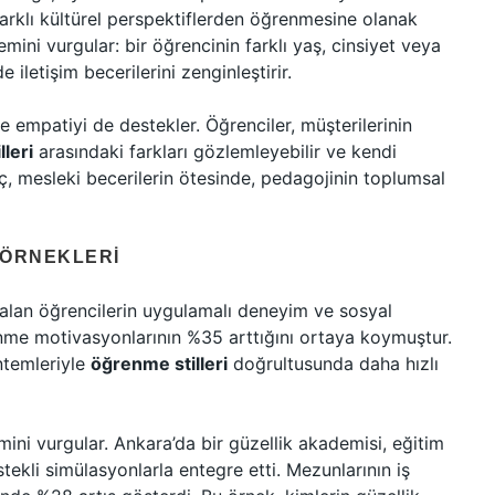
farklı kültürel perspektiflerden öğrenmesine olanak
emini vurgular: bir öğrencinin farklı yaş, cinsiyet veya
 iletişim becerilerini zenginleştirir.
ve empatiyi de destekler. Öğrenciler, müşterilerinin
leri
arasındaki farkları gözlemleyebilir ve kendi
ç, mesleki becerilerin ötesinde, pedagojinin toplumsal
 ÖRNEKLERI
i alan öğrencilerin uygulamalı deneyim ve sosyal
enme motivasyonlarının %35 arttığını ortaya koymuştur.
öntemleriyle
öğrenme stilleri
doğrultusunda daha hızlı
ini vurgular. Ankara’da bir güzellik akademisi, eğitim
ekli simülasyonlarla entegre etti. Mezunlarının iş