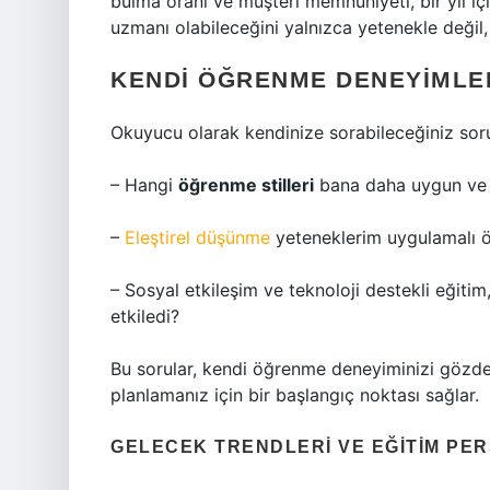
bulma oranı ve müşteri memnuniyeti, bir yıl iç
uzmanı olabileceğini yalnızca yetenekle değil,
KENDI ÖĞRENME DENEYIMLE
Okuyucu olarak kendinize sorabileceğiniz sorul
– Hangi
öğrenme stilleri
bana daha uygun ve gü
–
Eleştirel düşünme
yeteneklerim uygulamalı ö
– Sosyal etkileşim ve teknoloji destekli eğit
etkiledi?
Bu sorular, kendi öğrenme deneyiminizi gözde
planlamanız için bir başlangıç noktası sağlar.
GELECEK TRENDLERI VE EĞITIM PER