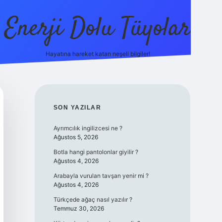
Enerji Dolu Tüyolar
Hayatına hareket katan neşeli bilgiler!
grandoperabet giriş
elexbett.net
tulipbetgiris
SIDEBAR
SON YAZILAR
Ayrımcılık ingilizcesi ne ?
Ağustos 5, 2026
Botla hangi pantolonlar giyilir ?
Ağustos 4, 2026
Arabayla vurulan tavşan yenir mi ?
Ağustos 4, 2026
Türkçede ağaç nasıl yazılır ?
Temmuz 30, 2026