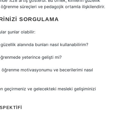
inde %28 artış gösterdi. Bu örnek, kimlerin güzellik
 öğrenme süreçleri ve pedagojik ortamla ilişkilendirir.
RINIZI SORGULAMA
ar şunlar olabilir:
zellik alanında bunları nasıl kullanabilirim?
ğrenmede yeterince gelişti mi?
im, öğrenme motivasyonumu ve becerilerimi nasıl
n geçirmeniz ve gelecekteki mesleki gelişiminizi
SPEKTIFI