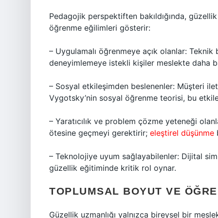
Pedagojik perspektiften bakıldığında, güzellik u
öğrenme eğilimleri gösterir:
– Uygulamalı öğrenmeye açık olanlar: Teknik b
deneyimlemeye istekli kişiler meslekte daha baş
– Sosyal etkileşimden beslenenler: Müşteri ilet
Vygotsky’nin sosyal öğrenme teorisi, bu etkile
– Yaratıcılık ve problem çözme yeteneği olanla
ötesine geçmeyi gerektirir;
eleştirel düşünme
b
– Teknolojiye uyum sağlayabilenler: Dijital si
güzellik eğitiminde kritik rol oynar.
TOPLUMSAL BOYUT VE ÖĞRE
Güzellik uzmanlığı yalnızca bireysel bir mesl