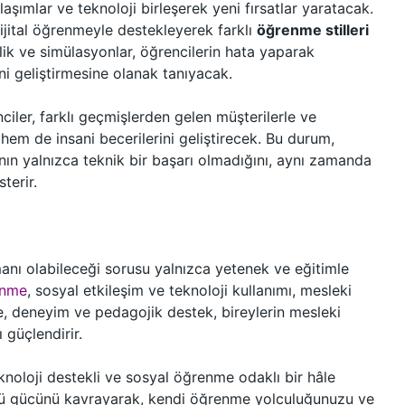
şımlar ve teknoloji birleşerek yeni fırsatlar yaratacak.
dijital öğrenmeyle destekleyerek farklı
öğrenme stilleri
lik ve simülasyonlar, öğrencilerin hata yaparak
ni geliştirmesine olanak tanıyacak.
ler, farklı geçmişlerden gelen müşterilerle ve
hem de insani becerilerini geliştirecek. Bu durum,
ın yalnızca teknik bir başarı olmadığını, aynı zamanda
terir.
manı olabileceği sorusu yalnızca yetenek ve eğitimle
ünme
, sosyal etkileşim ve teknoloji kullanımı, mesleki
e, deneyim ve pedagojik destek, bireylerin mesleki
 güçlendirir.
knoloji destekli ve sosyal öğrenme odaklı bir hâle
ü gücünü kavrayarak, kendi öğrenme yolculuğunuzu ve