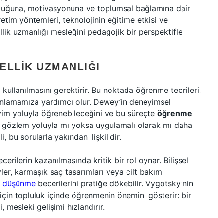
uluğuna, motivasyonuna ve toplumsal bağlamına dair
retim yöntemleri, teknolojinin eğitime etkisi ve
llik uzmanlığı mesleğini pedagojik bir perspektifle
ELLIK UZMANLIĞI
a kullanılmasını gerektirir. Bu noktada öğrenme teorileri,
anlamamıza yardımcı olur. Dewey’in deneyimsel
im yoluyla öğrenebileceğini ve bu süreçte
öğrenme
işi, gözlem yoluyla mı yoksa uygulamalı olarak mı daha
 bu sorularla yakından ilişkilidir.
cerilerin kazanılmasında kritik bir rol oynar. Bilişsel
er, karmaşık saç tasarımları veya cilt bakımı
el düşünme
becerilerini pratiğe dökebilir. Vygotsky’nin
 için topluluk içinde öğrenmenin önemini gösterir: bir
, mesleki gelişimi hızlandırır.