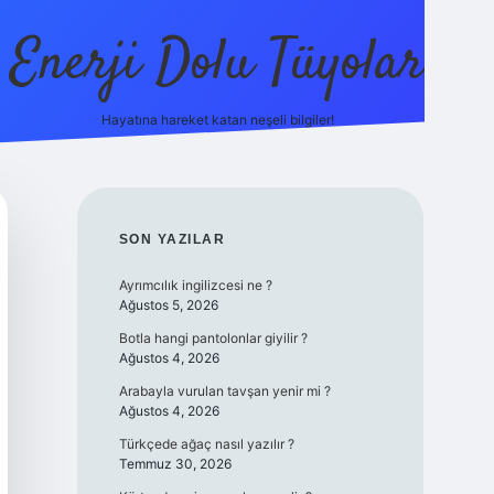
Enerji Dolu Tüyolar
Hayatına hareket katan neşeli bilgiler!
grandoperabet giriş
elexbett.net
tulipbetgiris.org
SIDEBAR
SON YAZILAR
Ayrımcılık ingilizcesi ne ?
Ağustos 5, 2026
Botla hangi pantolonlar giyilir ?
Ağustos 4, 2026
Arabayla vurulan tavşan yenir mi ?
Ağustos 4, 2026
Türkçede ağaç nasıl yazılır ?
Temmuz 30, 2026