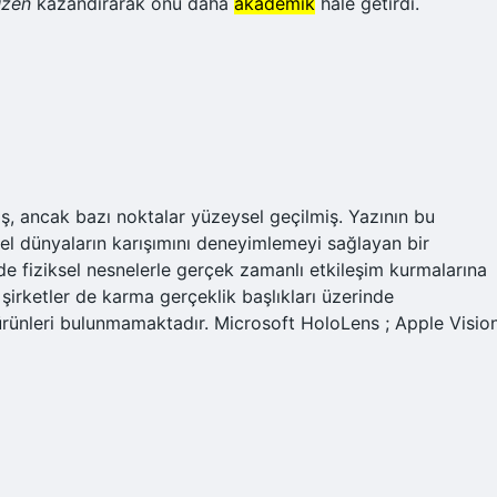
üzen
kazandırarak onu daha
akademik
hale getirdi.
ş, ancak bazı noktalar yüzeysel geçilmiş. Yazının bu
sel dünyaların karışımını deneyimlemeyi sağlayan bir
m de fiziksel nesnelerle gerçek zamanlı etkileşim kurmalarına
 şirketler de karma gerçeklik başlıkları üzerinde
ürünleri bulunmamaktadır. Microsoft HoloLens ; Apple Visio