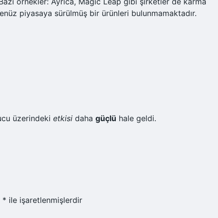
Bazı örnekler: Ayrıca, Magic Leap gibi şirketler de karma
 henüz piyasaya sürülmüş bir ürünleri bulunmamaktadır.
yucu üzerindeki
etkisi
daha
güçlü
hale geldi.
r
*
ile işaretlenmişlerdir