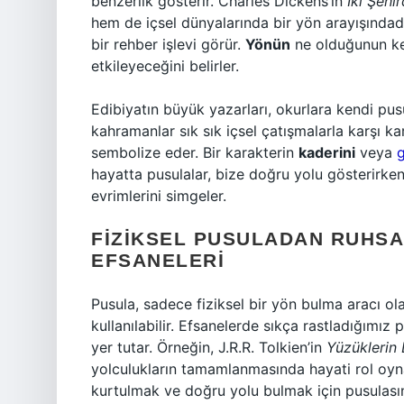
benzerlik gösterir. Charles Dickens’ın
İki Şehi
hem de içsel dünyalarında bir yön arayışındad
bir rehber işlevi görür.
Yönün
ne olduğunun kes
etkileyeceğini belirler.
Edibiyatın büyük yazarları, okurlara kendi pusu
kahramanlar sık sık içsel çatışmalarla karşı ka
sembolize eder. Bir karakterin
kaderini
veya
g
hayatta pusulalar, bize doğru yolu gösterirken
evrimlerini simgeler.
FIZIKSEL PUSULADAN RUHSA
EFSANELERI
Pusula, sadece fiziksel bir yön bulma aracı o
kullanılabilir. Efsanelerde sıkça rastladığımız 
yer tutar. Örneğin, J.R.R. Tolkien’in
Yüzüklerin 
yolculukların tamamlanmasında hayati rol oyn
kurtulmak ve doğru yolu bulmak için pusulasını