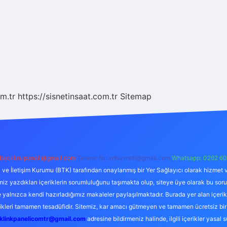
m.tr
https://sisnetinsaat.com.tr
Sitemap
backlinkpaneli@gmail.com
Teams:
forumhizmeti@gmail.com
Whatsapp: 0262 60
i ve İletişim Kurumu (BTK) tarafından onaylanmış bir Yer Sağlayıcı olarak hizmet v
azdıkları içeriklerin sorumluluğunu taşımakta olup, siteye üye olarak bu sorumlul
e yalnızca kendi hazırladığımız makaleler paylaşılmaktadır. Burada yer alan içeri
likleri tamamen tesadüfidir. Sitemiz, kar amacı gütmeyen ve tamamen ücretsiz bir
klinkpanelicomtr@gmail.com
adresine bildirmeniz halinde, ilgili içerikler yasal 