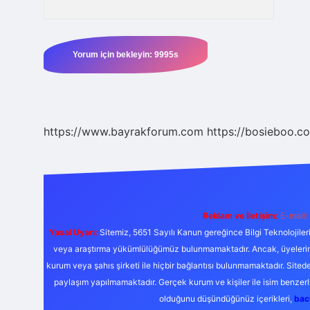
https://www.bayrakforum.com
https://bosieboo.co
Reklam ve İletişim:
E-mail:
Yasal Uyarı:
Sitemiz, 5651 Sayılı Kanun gereğince Bilgi Teknolojiler
veya araştırma yükümlülüğümüz bulunmamaktadır. Ancak, üyelerimiz y
kurum veya şahıs şirketi ile hiçbir bağlantısı bulunmamaktadır. Sited
paylaşım yapılmamaktadır. Gerçek kurum ve kişiler ile isim benzer
olduğunu düşündüğünüz içerikleri,
bac