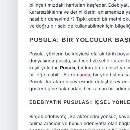
bilinçaltımızdaki haritaları keşfeder. Edebiyat, 
kararsızlıklarını ve derinliklerini anlamamıza 
nasıl bir deneyimdir? Tıpkı edebi bir metni o
ve doğru bir şekilde kullanabilmek için bilgeliğ
PUSULA: BIR YOLCULUK BAŞL
Pusula, yönlerin belirleyicisi olarak tarih boyu
dünyasında pusula, sadece fiziksel bir aracı te
keşif yoludur.
Pusula
, bir karakterin içsel y
bir öğe olabilir. Bir
romanda
, bir yön bulma çab
Pusula, karakterin çevresinde dolaştığı evrenin
gösterdiğine bakmadan, her zaman bir adım d
EDEBIYATIN PUSULASI: İÇSEL YÖNL
Birçok edebiyatçı, karakterlerini yönsüz, kay
bulma aracıdır ve bunun edebiyatla olan bağlan