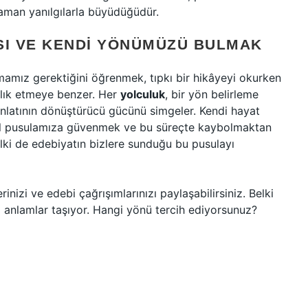
man yanılgılarla büyüdüğüdür.
SI VE KENDI YÖNÜMÜZÜ BULMAK
nmamız gerektiğini öğrenmek, tıpkı bir hikâyeyi okurken
klık etmeye benzer. Her
yolculuk
, bir yön belirleme
r anlatının dönüştürücü gücünü simgeler. Kendi hayat
el pusulamıza güvenmek ve bu süreçte kaybolmaktan
ki de edebiyatın bizlere sunduğu bu pusulayı
inizi ve edebi çağrışımlarınızı paylaşabilirsiniz. Belki
lı anlamlar taşıyor. Hangi yönü tercih ediyorsunuz?