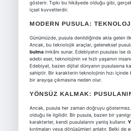
gösterir. Tıpkı bu hikâyede olduğu gibi, gerçek
içsel kuvvetlerdir.
MODERN PUSULA: TEKNOLOJI
Günümüzde, pusula denildiğinde akla gelen ilk ş
Ancak, bu teknolojik araçlar, geleneksel pusu
bulma
imkânı sunar. Edebiyatın pusulası ise 
edebi eser, teknolojinin ve hızlı yaşamın insanı
Edebiyat, bazen dijital dünyanın pusulasına 
sahiptir. Bir karakterin teknolojinin hızı için
bir arayışa çıkmasına neden olur.
YÖNSÜZ KALMAK: PUSULANIN
Ancak, pusula her zaman doğruyu göstermez. H
olduğu ile ilgilidir. Bir pusula, bazen bir yan
karakterler, kendi pusulalarını yanlış kullanır.
Y
kırılmaları veya dönüşümleri anlatır. Belki de e