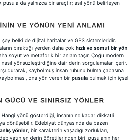
 pusula da yalnızca bir araçtır; asıl yönü belirleyen
NIN VE YÖNÜN YENI ANLAMI
ey belki de dijital haritalar ve GPS sistemleridir.
laların bıraktığı yerden daha çok
hızlı ve somut bir yön
daha soyut ve metaforik bir anlam taşır. Çoğu modern
 nasıl yönsüzleştirdiğine dair derin sorgulamalar içerir.
karşı durarak, kaybolmuş insan ruhunu bulma çabasına
de kaybolması, ona yön veren bir
pusula
bulmak için içsel
 GÜCÜ VE SINIRSIZ YÖNLER
angi yönü gösterdiği, insanın ne kadar dikkatli
ılgıya dönüşebilir. Edebiyat dünyasında da bazen
anlış yönler
, bir karakterin yaşadığı zorlukları,
debiyatın en derin öğretilerinden biri, pusulanın her