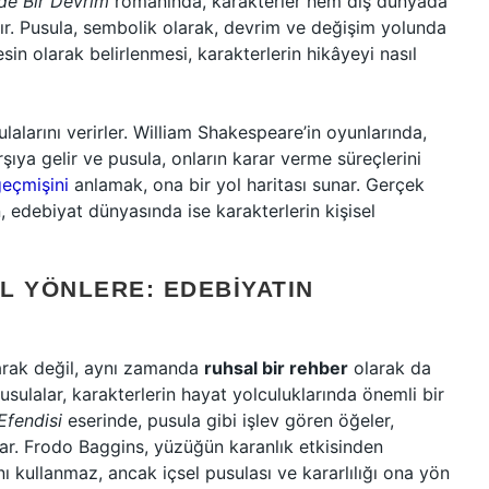
rde Bir Devrim
romanında, karakterler hem dış dünyada
ır. Pusula, sembolik olarak, devrim ve değişim yolunda
in olarak belirlenmesi, karakterlerin hikâyeyi nasıl
lalarını verirler. William Shakespeare’in oyunlarında,
rşıya gelir ve pusula, onların karar verme süreçlerini
eçmişini
anlamak, ona bir yol haritası sunar. Gerçek
, edebiyat dünyasında ise karakterlerin kişisel
L YÖNLERE: EDEBIYATIN
larak değil, aynı zamanda
ruhsal bir rehber
olarak da
pusulalar, karakterlerin hayat yolculuklarında önemli bir
Efendisi
eserinde, pusula gibi işlev gören öğeler,
ar. Frodo Baggins, yüzüğün karanlık etkisinden
 kullanmaz, ancak içsel pusulası ve kararlılığı ona yön