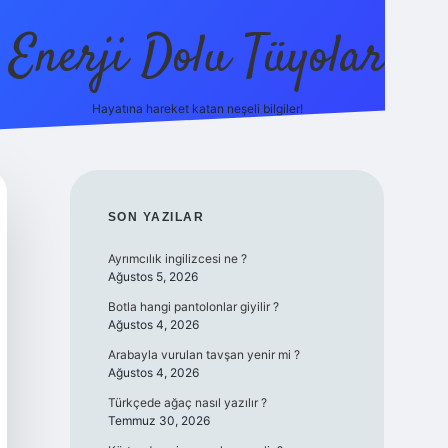
Enerji Dolu Tüyolar
Hayatına hareket katan neşeli bilgiler!
grandoperabet giriş
elexbett.net
tulipbetgiris.org
SIDEBAR
SON YAZILAR
Ayrımcılık ingilizcesi ne ?
Ağustos 5, 2026
Botla hangi pantolonlar giyilir ?
Ağustos 4, 2026
Arabayla vurulan tavşan yenir mi ?
Ağustos 4, 2026
Türkçede ağaç nasıl yazılır ?
Temmuz 30, 2026