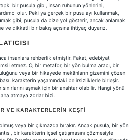
tıpkı bir pusula gibi, insan ruhunun yönlerini,
yardımcı olur. Peki ya gerçek bir pusulayı kullanmak,
kumak gibi, pusula da bize yol gösterir, ancak anlamak
e ve dikkatli bir bakış açısına ihtiyaç duyarız.
ATICISI
nca insanlara rehberlik etmiştir. Fakat, edebiyat
msil etmez. O, bir metafor, bir yön bulma aracı, bir
olculuğunu veya bir hikayede mekânların gizemini çözen
ası, karakterin yaşamındaki belirsizliklerle birleşir.
 sınırlarını aşmak için bir anahtar olabilir. Hangi yönü
aha atmaya zorlar bizi.
ER VE KARAKTERLERIN KEŞFI
bolmuş veya bir çıkmazda bırakır. Ancak pusula, bir yön
tısı, bir karakterin içsel çatışmasını çözmesiyle