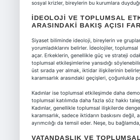
sosyal krizler, bireylerin bu kurumlara duydu
İDEOLOJI VE TOPLUMSAL ET
ARASINDAKI BAKIŞ AÇISI FA
Siyaset biliminde ideoloji, bireylerin ve grupla
yorumladıklarını belirler. İdeolojiler, toplumsal
açar. Erkeklerin, genellikle güç ve strateji oda
toplumsal etkileşimlerine yansıdığı söylenebili
üst sırada yer almak, iktidar ilişkilerinin belirl
karamsarlık arasındaki geçişleri, çoğunlukla po
Kadınlar ise toplumsal etkileşimde daha demokr
toplumsal katılımda daha fazla söz hakkı tale
Kadınlar, genellikle toplumsal ilişkilerde denge
karamsarlık, sadece iktidarın baskısını değil, 
ayrımcılığı da temsil eder. Neşe, bu bağlamda, t
VATANDAŞLIK VE TOPLUMSAL 