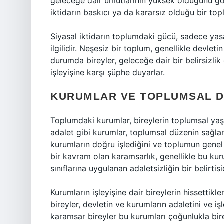
geleceğe dair umutlarının yüksek olduğunu gö
iktidarın baskıcı ya da kararsız olduğu bir top
Siyasal iktidarın toplumdaki gücü, sadece yasa
ilgilidir. Neşesiz bir toplum, genellikle devlet
durumda bireyler, geleceğe dair bir belirsizl
işleyişine karşı şüphe duyarlar.
KURUMLAR VE TOPLUMSAL DÜ
Toplumdaki kurumlar, bireylerin toplumsal yaşan
adalet gibi kurumlar, toplumsal düzenin sağlan
kurumların doğru işlediğini ve toplumun genel 
bir kavram olan karamsarlık, genellikle bu kuru
sınıflarına uygulanan adaletsizliğin bir belirtisid
Kurumların işleyişine dair bireylerin hissettikle
bireyler, devletin ve kurumların adaletini ve iş
karamsar bireyler bu kurumları çoğunlukla bire