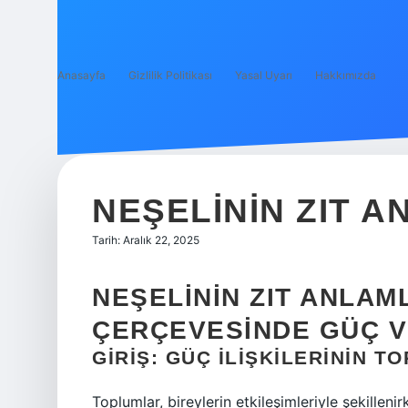
Anasayfa
Gizlilik Politikası
Yasal Uyarı
Hakkımızda
NEŞELININ ZIT A
Tarih: Aralık 22, 2025
NEŞELININ ZIT ANLAML
ÇERÇEVESINDE GÜÇ V
GIRIŞ: GÜÇ İLIŞKILERININ T
Toplumlar, bireylerin etkileşimleriyle şekilleni