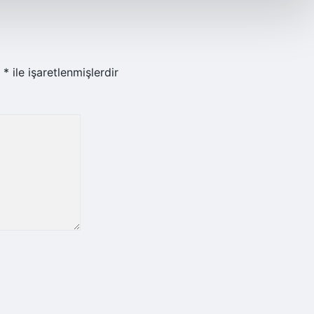
r
*
ile işaretlenmişlerdir