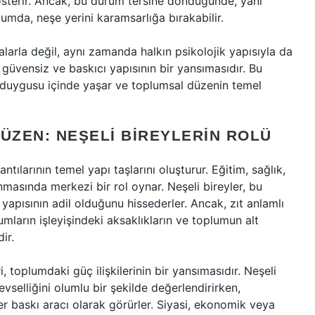
sterir. Ancak, bu durum tersine döndüğünde, yani
lumda, neşe yerini karamsarlığa bırakabilir.
larla değil, aynı zamanda halkın psikolojik yapısıyla da
in güvensiz ve baskıcı yapısının bir yansımasıdır. Bu
ik duygusu içinde yaşar ve toplumsal düzenin temel
ZEN: NEŞELI BIREYLERIN ROLÜ
tılarının temel yapı taşlarını oluşturur. Eğitim, sağlık,
masında merkezi bir rol oynar. Neşeli bireyler, bu
yapısının adil olduğunu hissederler. Ancak, zıt anlamlı
mların işleyişindeki aksaklıkların ve toplumun alt
ir.
ri, toplumdaki güç ilişkilerinin bir yansımasıdır. Neşeli
levselliğini olumlu bir şekilde değerlendirirken,
r baskı aracı olarak görürler. Siyasi, ekonomik veya