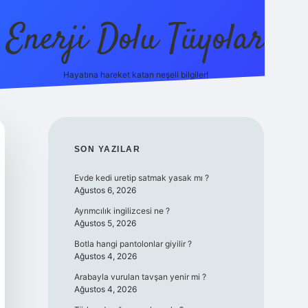
Enerji Dolu Tüyolar
Hayatına hareket katan neşeli bilgiler!
grandoperabet giriş
elexbett.net
tulipbetgiris.org
SIDEBAR
SON YAZILAR
Evde kedi uretip satmak yasak mı ?
Ağustos 6, 2026
Ayrımcılık ingilizcesi ne ?
Ağustos 5, 2026
Botla hangi pantolonlar giyilir ?
Ağustos 4, 2026
Arabayla vurulan tavşan yenir mi ?
Ağustos 4, 2026