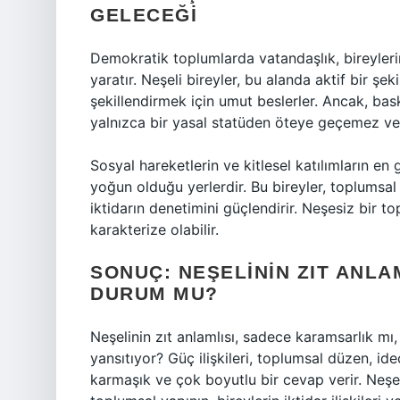
GELECEĞI
Demokratik toplumlarda vatandaşlık, bireyleri
yaratır. Neşeli bireyler, bu alanda aktif bir şek
şekillendirmek için umut beslerler. Ancak, bas
yalnızca bir yasal statüden öteye geçemez ve
Sosyal hareketlerin ve kitlesel katılımların en 
yoğun olduğu yerlerdir. Bu bireyler, toplumsal 
iktidarın denetimini güçlendirir. Neşesiz bir to
karakterize olabilir.
SONUÇ: NEŞELININ ZIT ANLA
DURUM MU?
Neşelinin zıt anlamlısı, sadece karamsarlık m
yansıtıyor? Güç ilişkileri, toplumsal düzen, id
karmaşık ve çok boyutlu bir cevap verir. Neşe 