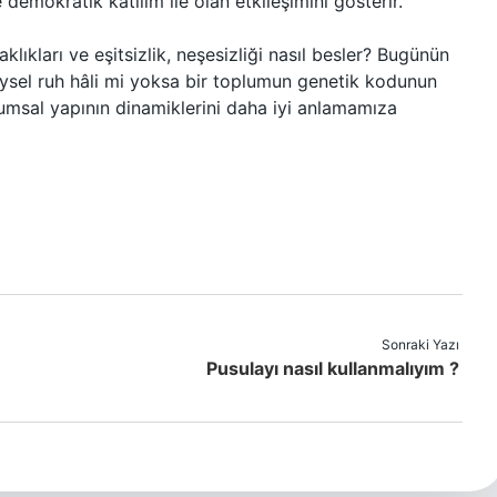
ve demokratik katılım ile olan etkileşimini gösterir.
klıkları ve eşitsizlik, neşesizliği nasıl besler? Bugünün
eysel ruh hâli mi yoksa bir toplumun genetik kodunun
lumsal yapının dinamiklerini daha iyi anlamamıza
Sonraki Yazı
Pusulayı nasıl kullanmalıyım ?