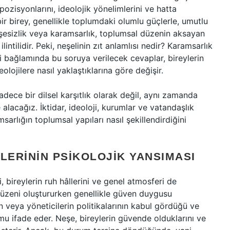
al pozisyonlarını, ideolojik yönelimlerini ve hatta
 bir birey, genellikle toplumdaki olumlu güçlerle, umutlu
 neşesizlik veya karamsarlık, toplumsal düzenin aksayan
ilintilidir. Peki, neşelinin zıt anlamlısı nedir? Karamsarlık
ri bağlamında bu soruya verilecek cevaplar, bireylerin
lojilere nasıl yaklaştıklarına göre değişir.
sadece bir dilsel karşıtlık olarak değil, aynı zamanda
 alacağız. İktidar, ideoloji, kurumlar ve vatandaşlık
arlığın toplumsal yapıları nasıl şekillendirdiğini
ILERININ PSIKOLOJIK YANSIMASI
ri, bireylerin ruh hâllerini ve genel atmosferi de
 düzeni oluştururken genellikle güven duygusu
n veya yöneticilerin politikalarının kabul gördüğü ve
mu ifade eder. Neşe, bireylerin güvende olduklarını ve