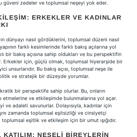
ğu güveni zedeler ve toplumsal neşeyi yok eder.
KILEŞIM: ERKEKLER VE KADINLAR
RKI
rın dünyayı nasıl gördüklerini, toplumsal düzeni nasıl
 yapının farklı kesimlerinde farklı bakış açılarına yol
klı bir bakış açısına sahip oldukları ve bu perspektifin
r. Erkekler için, güçlü olmak, toplumsal hiyerarşide bir
eyici unsurlarıdır. Bu bakış açısı, toplumsal neşe ile
litik ve stratejik bir düzeyde yorumlar.
atik bir perspektife sahip olurlar. Bu, onların
p etmelerine ve etkileşimde bulunmalarına yol açar.
yi ve adaleti savunurlar. Dolayısıyla, kadınlar için
aynı zamanda toplumsal eşitsizliği ve cinsiyetçi
oplumsal eşitlik ve etkileşim için bir umut ışığıdır.
KATILIM: NEŞELI BIREYLERIN