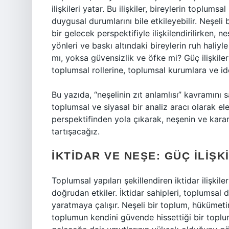
ilişkileri yatar. Bu ilişkiler, bireylerin toplums
duygusal durumlarını bile etkileyebilir. Neşeli
bir gelecek perspektifiyle ilişkilendirilirken,
yönleri ve baskı altındaki bireylerin ruh haliyle 
mı, yoksa güvensizlik ve öfke mi? Güç ilişkile
toplumsal rollerine, toplumsal kurumlara ve ideo
Bu yazıda, “neşelinin zıt anlamlısı” kavramını 
toplumsal ve siyasal bir analiz aracı olarak ele
perspektifinden yola çıkarak, neşenin ve karams
tartışacağız.
İKTIDAR VE NEŞE: GÜÇ İLIŞK
Toplumsal yapıları şekillendiren iktidar ilişkile
doğrudan etkiler. İktidar sahipleri, toplumsal
yaratmaya çalışır. Neşeli bir toplum, hükümeti
toplumun kendini güvende hissettiği bir toplu