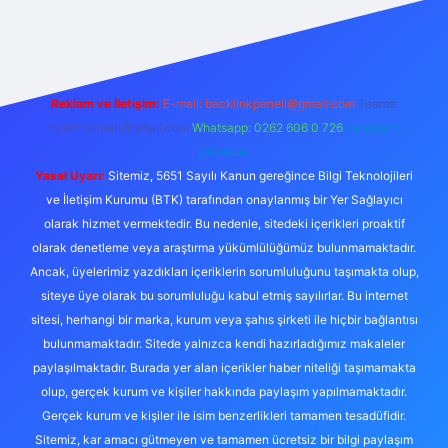
perabet giriş
elexbett.net
tulipbetgiris.org
Reklam ve İletişim:
E-mail:
backlinkpaneli@gmail.com
Teams:
forumhizmeti@gmail.com
Whatsapp: 0262 606 0 726
Telegram:
@karabul
Yasal Uyarı:
Sitemiz, 5651 Sayılı Kanun gereğince Bilgi Teknolojileri
ve İletişim Kurumu (BTK) tarafından onaylanmış bir Yer Sağlayıcı
olarak hizmet vermektedir. Bu nedenle, sitedeki içerikleri proaktif
olarak denetleme veya araştırma yükümlülüğümüz bulunmamaktadır.
Ancak, üyelerimiz yazdıkları içeriklerin sorumluluğunu taşımakta olup,
siteye üye olarak bu sorumluluğu kabul etmiş sayılırlar. Bu internet
sitesi, herhangi bir marka, kurum veya şahıs şirketi ile hiçbir bağlantısı
bulunmamaktadır. Sitede yalnızca kendi hazırladığımız makaleler
paylaşılmaktadır. Burada yer alan içerikler haber niteliği taşımamakta
olup, gerçek kurum ve kişiler hakkında paylaşım yapılmamaktadır.
Gerçek kurum ve kişiler ile isim benzerlikleri tamamen tesadüfidir.
Sitemiz, kar amacı gütmeyen ve tamamen ücretsiz bir bilgi paylaşım