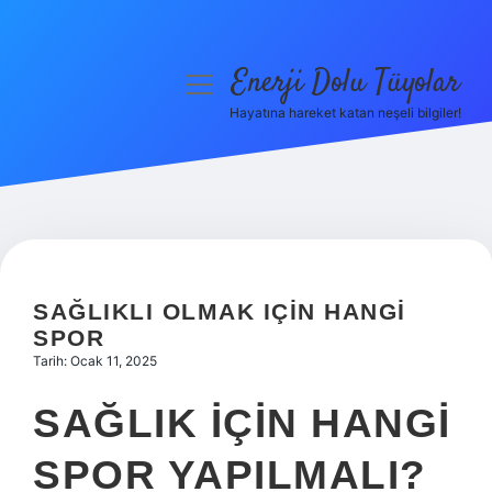
Enerji Dolu Tüyolar
menüyü
aç
Hayatına hareket katan neşeli bilgiler!
Anasayfa
Gizlilik Politikası
Yasal Uyarı
Hakkımızda
SAĞLIKLI OLMAK IÇIN HANGI
SPOR
Tarih: Ocak 11, 2025
SAĞLIK IÇIN HANGI
SPOR YAPILMALI?