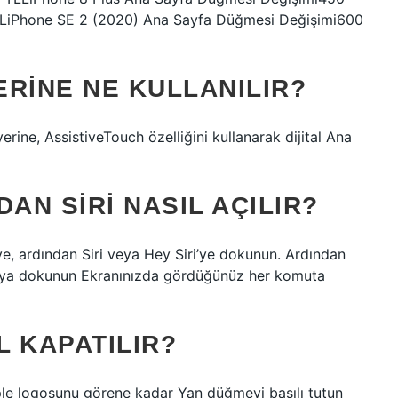
LiPhone SE 2 (2020) Ana Sayfa Düğmesi Değişimi600
RINE NE KULLANILIR?
erine, AssistiveTouch özelliğini kullanarak dijital Ana
N SIRI NASIL AÇILIR?
i’ye, ardından Siri veya Hey Siri’ye dokunun. Ardından
a’ya dokunun Ekranınızda gördüğünüz her komuta
 KAPATILIR?
le logosunu görene kadar Yan düğmeyi basılı tutun