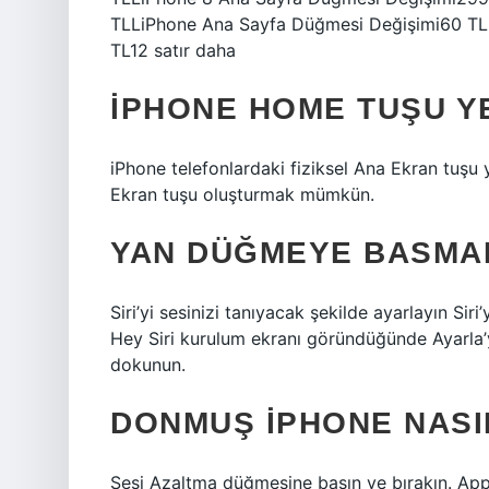
TLLiPhone Ana Sayfa Düğmesi Değişimi60 TL
TL12 satır daha
IPHONE HOME TUŞU YE
iPhone telefonlardaki fiziksel Ana Ekran tuşu y
Ekran tuşu oluşturmak mümkün.
YAN DÜĞMEYE BASMADA
Siri’yi sesinizi tanıyacak şekilde ayarlayın Sir
Hey Siri kurulum ekranı göründüğünde Ayarl
dokunun.
DONMUŞ IPHONE NASIL
Sesi Azaltma düğmesine basın ve bırakın. App