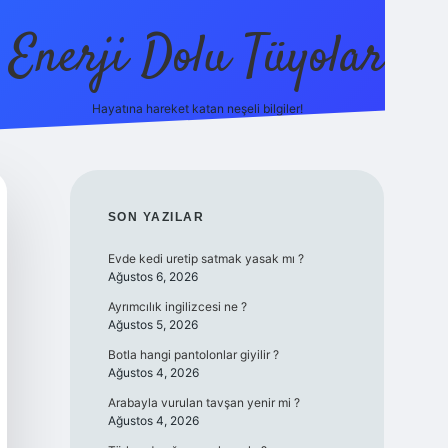
Enerji Dolu Tüyolar
Hayatına hareket katan neşeli bilgiler!
grandope
SIDEBAR
SON YAZILAR
Evde kedi uretip satmak yasak mı ?
Ağustos 6, 2026
Ayrımcılık ingilizcesi ne ?
Ağustos 5, 2026
Botla hangi pantolonlar giyilir ?
Ağustos 4, 2026
Arabayla vurulan tavşan yenir mi ?
Ağustos 4, 2026