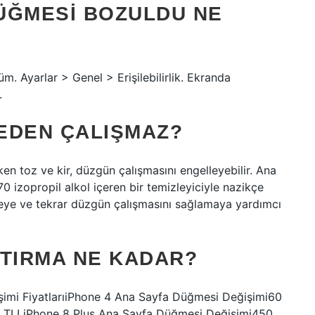
ÜĞMESI BOZULDU NE
. Ayarlar > Genel > Erişilebilirlik. Ekranda
.
EDEN ÇALIŞMAZ?
en toz ve kir, düzgün çalışmasını engelleyebilir. Ana
 izopropil alkol içeren bir temizleyiciyle nazikçe
emeye ve tekrar düzgün çalışmasını sağlamaya yardımcı
PTIRMA NE KADAR?
imi FiyatlarıiPhone 4 Ana Sayfa Düğmesi Değişimi60
 TLLiPhone 8 Plus Ana Sayfa Düğmesi Değişimi450