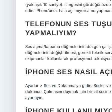
(yaklaşık 10 saniye). simgesini gördüğünüzde 
edin. iPhone’unuz hala açılmıyorsa ne yapmanı
TELEFONUN SES TUŞU
YAPMALIYIM?
Ses açma/kapama düğmelerinin düzgün çalışabi
düğmelerinin değiştirilmesi, gerekli teknik ser
ekipmanlar kullanılarak profesyonel teknisyenl
IPHONE SES NASIL AÇ
Ayarlar > Ses ve Dokunma’ya gidin. Sesler ve 
dokunun. Çalmasını duymak için bir zil sesin
ayarlayın.
IPHONE KULLANILMIYO