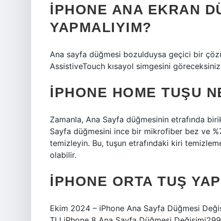
IPHONE ANA EKRAN D
YAPMALIYIM?
Ana sayfa düğmesi bozulduysa geçici bir çözüm
AssistiveTouch kısayol simgesini göreceksiniz
IPHONE HOME TUŞU N
Zamanla, Ana Sayfa düğmesinin etrafında birik
Sayfa düğmesini ince bir mikrofiber bez ve %70
temizleyin. Bu, tuşun etrafındaki kiri temizl
olabilir.
IPHONE ORTA TUŞ YA
Ekim 2024 – iPhone Ana Sayfa Düğmesi Değiş
TLLiPhone 8 Ana Sayfa Düğmesi Değişimi299